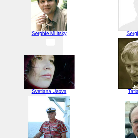
Serghie Militsky
Serg
Svetlana Usova
Tati