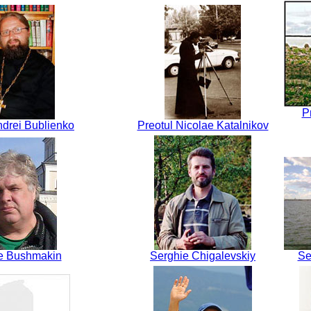
P
ndrei Bublienko
Preotul Nicolae Katalnikov
e Bushmakin
Serghie Chigalevskiy
Se