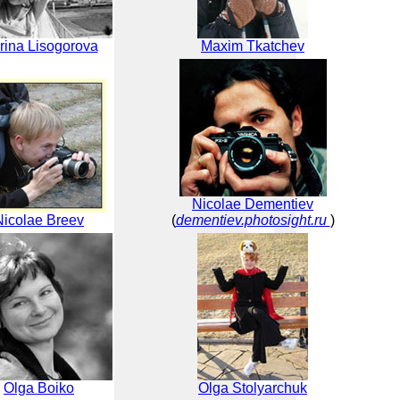
rina Lisogorova
Maxim Tkatchev
Nicolae Dementiev
Nicolae Breev
(
dementiev.photosight.ru
)
Olga Boiko
Olga Stolyarchuk