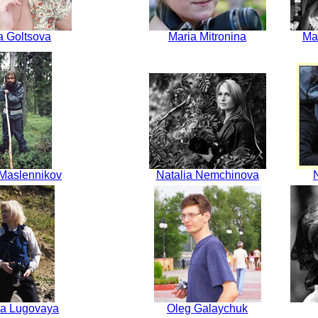
a Goltsova
Maria Mitronina
Ma
 Maslennikov
Natalia Nemchinova
a Lugovaya
Oleg Galaychuk