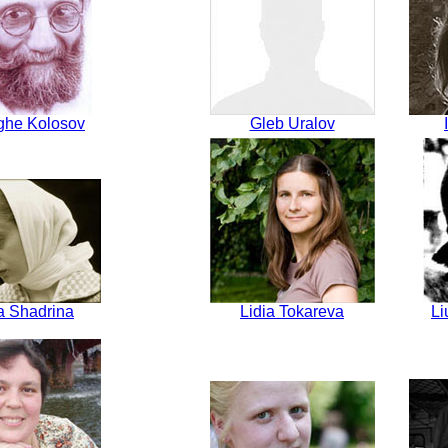
ghe Kolosov
Gleb Uralov
a Shadrina
Lidia Tokareva
Li