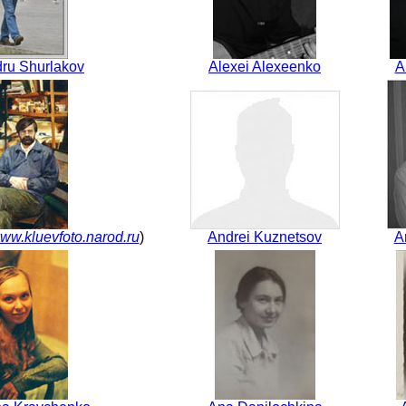
ru Shurlakov
Alexei Alexeenko
A
ww.kluevfoto.narod.ru
)
Andrei Kuznetsov
A