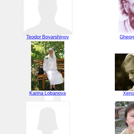
Teodor Boyarshinov
Gheor
Karina Lobanova
Xeni