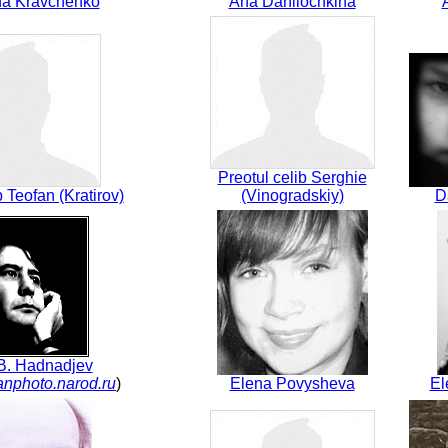
na Kravchenko
Ana Danilochkina
Preotul celib Serghie
b Teofan (Kratirov)
(Vinogradskiy)
D
B. Hadnadjev
nphoto.narod.ru
)
Elena Povysheva
El