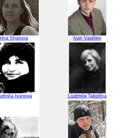
Irina Sharova
Ivan Vasiliev
udmila Ivanova
Liudmila Tabolina