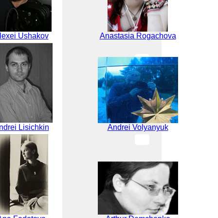
lexei Ushakov
Anastasia Rogachova
ndrei Lisichkin
Andrei Volyanyuk