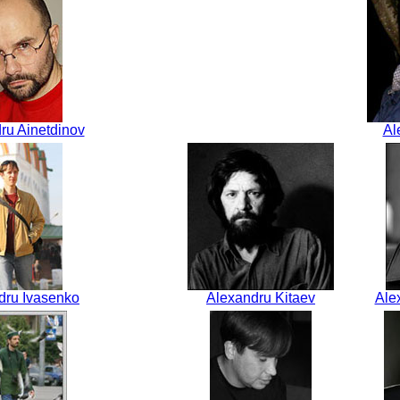
ru Ainetdinov
Al
dru Ivasenko
Alexandru Kitaev
Ale