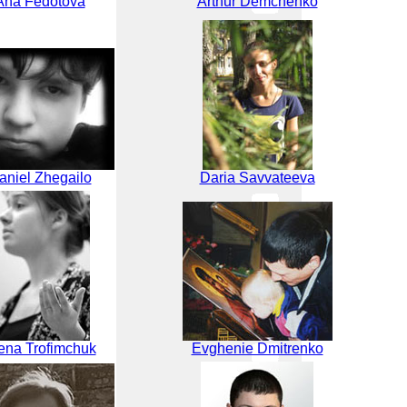
Ana Fedotova
Arthur Demchenko
aniel Zhegailo
Daria Savvateeva
ena Trofimchuk
Evghenie Dmitrenko