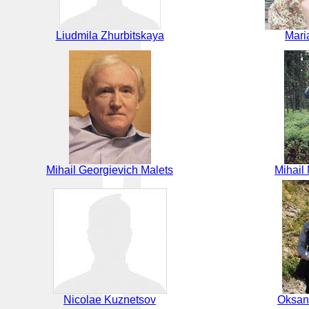
Liudmila Zhurbitskaya
Mari
Mihail Georgievich Malets
Mihail
Nicolae Kuznetsov
Oksan