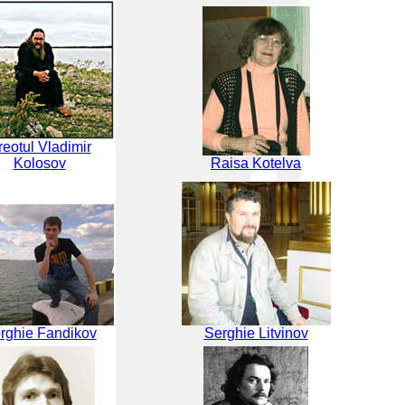
reotul Vladimir
Kolosov
Raisa Kotelva
rghie Fandikov
Serghie Litvinov