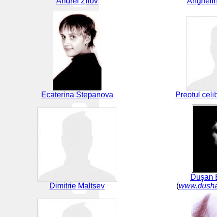
Andrei Zilov
Angheli
Ecaterina Stepanova
Preotul celi
Duşan 
Dimitrie Maltsev
(
www.dusha