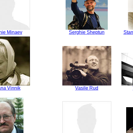
hie Minaev
Serghie Sheptun
Stan
ana Vinnik
Vasile Rud