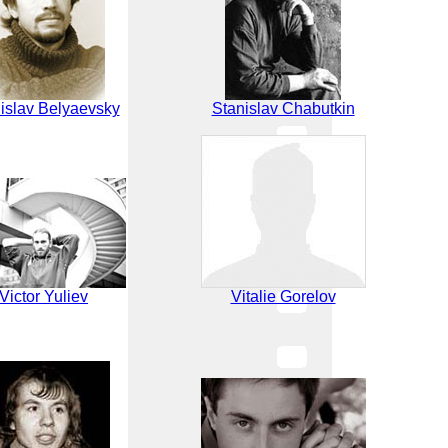
islav Belyaevsky
Stanislav Chabutkin
Victor Yuliev
Vitalie Gorelov