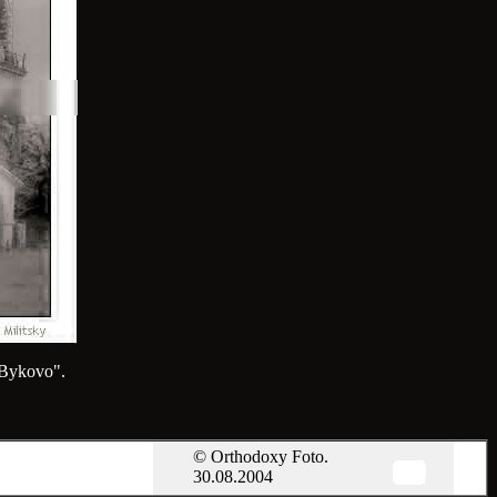
 Bykovo".
© Orthodoxy Foto.
30.08.2004